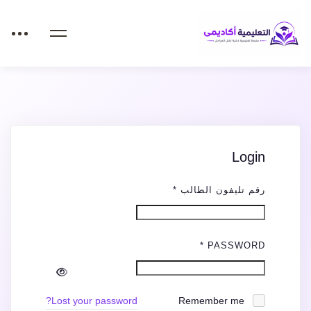
My
Login
account
REQUIRED
رقم تليفون الطالب
*
REQUIRED
*
PASSWORD
Lost your password?
Remember me